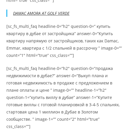
html=”true” css_class=””]
DAMAC AMORA AT GOLF VERDE
[sc_fs_multi_faq headline-0=”h2″ question-0=” купить
квартиру в дубае от застройщика” answer-0=”Купить
квартиру напрямую от застройщиков, таких как Damac,
Emmar, квартира с 1/2 спальней в рассрочку ” image-0=””
count=”1″ html=”true” css_class=””]
[sc_fs_multi_faq headline-0=”h2″ question-0=”продажа
недвижимости в дубае?” answer-0=”Выкуп плана и
готовая недвижимость в продаже с предложением в
плане оплаты и цене ” image-0=”” headline-1=”h2″
question-1=”купить виллу в дубае” answer-1=”Купите
готовые виллы с готовой планировкой в ​​3-4-5 спальнях,
стартовая цена 1 миллион в Дубае в Золотом
сообществе. ” image-1=”” count=”2″ html=”true”
css_class=””]