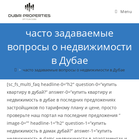
Skip
to
Menu
content
часто задаваемые
вопросы о недвижимости
в Дубае
>
часто задаваемые вопросы о недвижимости в Дубае
[sc_fs_multi_faq headline-0=”h2″ question-0=”купить
квартиру в дубай?” answer-0=”купить квартиру и
недвижимость в дубае в последних предложениях
застройщиков по тарифному плану и цене, просто
проверьте наш портал на последние предложения ”
image-0=”” headline-1=”h2″ question-1=”купить
недвижимость в дамак дубай?” answer-1=”купить
недвижимость в damc недвижимости в апартаментах и ​​